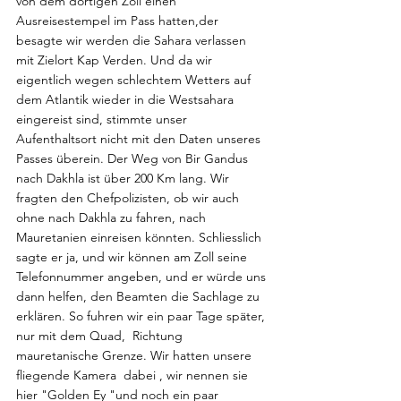
von dem dortigen Zoll einen 
Ausreisestempel im Pass hatten,der 
besagte wir werden die Sahara verlassen 
mit Zielort Kap Verden. Und da wir 
eigentlich wegen schlechtem Wetters auf 
dem Atlantik wieder in die Westsahara 
eingereist sind, stimmte unser 
Aufenthaltsort nicht mit den Daten unseres 
Passes überein. Der Weg von Bir Gandus 
nach Dakhla ist über 200 Km lang. Wir 
fragten den Chefpolizisten, ob wir auch 
ohne nach Dakhla zu fahren, nach 
Mauretanien einreisen könnten. Schliesslich 
sagte er ja, und wir können am Zoll seine 
Telefonnummer angeben, und er würde uns 
dann helfen, den Beamten die Sachlage zu 
erklären. So fuhren wir ein paar Tage später, 
nur mit dem Quad,  Richtung 
mauretanische Grenze. Wir hatten unsere 
fliegende Kamera  dabei , wir nennen sie 
hier "Golden Ey "und noch ein paar 