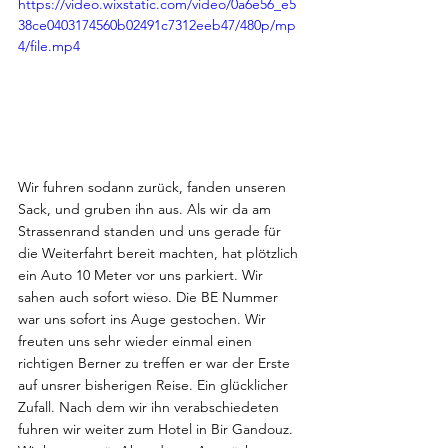
https://video.wixstatic.com/video/0a6e56_e5
38ce0403174560b02491c7312eeb47/480p/mp
4/file.mp4
Wir fuhren sodann zurück, fanden unseren 
Sack, und gruben ihn aus. Als wir da am 
Strassenrand standen und uns gerade für 
die Weiterfahrt bereit machten, hat plötzlich 
ein Auto 10 Meter vor uns parkiert. Wir 
sahen auch sofort wieso. Die BE Nummer 
war uns sofort ins Auge gestochen. Wir 
freuten uns sehr wieder einmal einen 
richtigen Berner zu treffen er war der Erste 
auf unsrer bisherigen Reise. Ein glücklicher 
Zufall. Nach dem wir ihn verabschiedeten 
fuhren wir weiter zum Hotel in Bir Gandouz. 