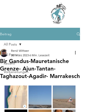
SWITZERLAND
EXPRESS
BY LAND AND
BY WATER
Beitrag
All Posts
René Wittwer
All Posts
30. März 2023
6 Min. Lesezeit
Bir Gandus-Mauretanische
Recent
Grenze- Ajun-Tantan-
Vorbereitungen
Taghazout-Agadir- Marrakesch