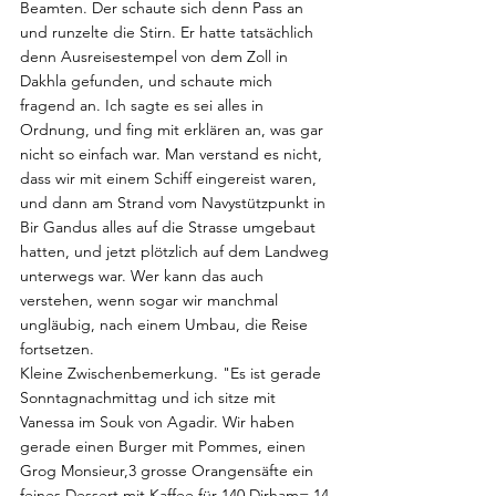
Beamten. Der schaute sich denn Pass an 
und runzelte die Stirn. Er hatte tatsächlich 
denn Ausreisestempel von dem Zoll in 
Dakhla gefunden, und schaute mich 
fragend an. Ich sagte es sei alles in 
Ordnung, und fing mit erklären an, was gar 
nicht so einfach war. Man verstand es nicht, 
dass wir mit einem Schiff eingereist waren, 
und dann am Strand vom Navystützpunkt in 
Bir Gandus alles auf die Strasse umgebaut 
hatten, und jetzt plötzlich auf dem Landweg 
unterwegs war. Wer kann das auch 
verstehen, wenn sogar wir manchmal 
ungläubig, nach einem Umbau, die Reise 
fortsetzen.
Kleine Zwischenbemerkung. "Es ist gerade 
Sonntagnachmittag und ich sitze mit 
Vanessa im Souk von Agadir. Wir haben 
gerade einen Burger mit Pommes, einen 
Grog Monsieur,3 grosse Orangensäfte ein 
feines Dessert mit Kaffee für 140 Dirham= 14 