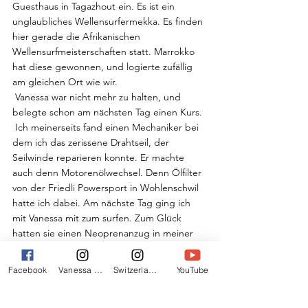
Guesthaus in Tagazhout ein. Es ist ein 
unglaubliches Wellensurfermekka. Es finden 
hier gerade die Afrikanischen 
Wellensurfmeisterschaften statt. Marrokko 
hat diese gewonnen, und logierte zufällig 
am gleichen Ort wie wir.
 Vanessa war nicht mehr zu halten, und 
belegte schon am nächsten Tag einen Kurs. 
 Ich meinerseits fand einen Mechaniker bei 
dem ich das zerissene Drahtseil, der 
Seilwinde reparieren konnte. Er machte 
auch denn Motorenölwechsel. Denn Ölfilter 
von der Friedli Powersport in Wohlenschwil 
hatte ich dabei. Am nächste Tag ging ich 
mit Vanessa mit zum surfen. Zum Glück 
hatten sie einen Neoprenanzug in meiner 
Grösse, und mit vereinten Kräften 
quetschte ich mich hinein. Die Erfolge auf 
Facebook
Vanessa Wittwer
Switzerlandexpress
YouTube
dem Surfbrett hielten sich im Rahmen, im 
Gegensatz zu Vanessa die schon stehen 