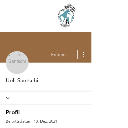
SWITZERLAND
EXPRESS
BY LAND AND
BY WATER
Weitere Optionen
Folgen
Ueli Santschi
Profil
Beitrittsdatum: 18. Dez. 2021