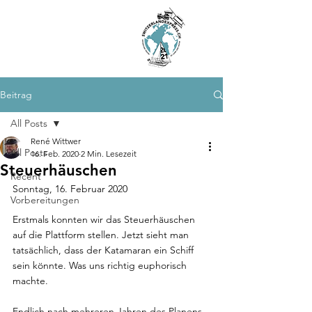
SWITZERLAND
EXPRESS
BY LAND AND
BY WATER
Beitrag
All Posts
René Wittwer
All Posts
16. Feb. 2020
2 Min. Lesezeit
Steuerhäuschen
Recent
Sonntag, 16. Februar 2020
Vorbereitungen
Erstmals konnten wir das Steuerhäuschen 
auf die Plattform stellen. Jetzt sieht man 
tatsächlich, dass der Katamaran ein Schiff 
sein könnte. Was uns richtig euphorisch 
machte.
Endlich nach mehreren Jahren des Planens 